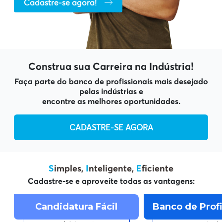
Cadastre-se agora!
Construa sua Carreira na Indústria!
Faça parte do banco de profissionais mais desejado
pelas indústrias e
encontre as melhores oportunidades.
CADASTRE-SE AGORA
S
imples,
I
nteligente,
E
ficiente
Cadastre-se e aproveite todas as vantagens:
Candidatura Fácil
Banco de Profi