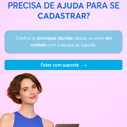
PRECISA DE
PARA SE
AJUDA
CADASTRAR?
Confira as
principais dúvidas
abaixo ou entre
em
contato
com a equipe de suporte
.
Falar com suporte