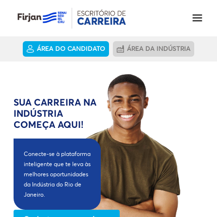
ÁREA DO CANDIDATO
ÁREA DA INDÚSTRIA
SUA CARREIRA NA
INDÚSTRIA
COMEÇA AQUI!
Conecte-se à plataforma
inteligente que te leva às
melhores oportunidades
da Indústria do Rio de
Janeiro.