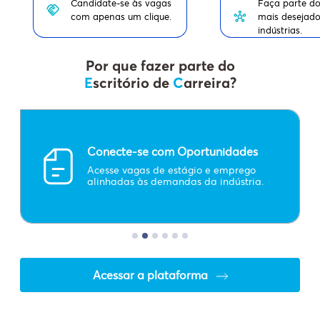
Candidate-se às vagas
Faça parte d
com apenas um clique.
mais desejado
indústrias.
Por que fazer parte do
E
scritório de
C
arreira?
Conecte-se
com Oportunidades
Conecte-se
com
Acesse vagas de estágio e emprego
Oportunidades
alinhadas às demandas da indústria.
Acessar a plataforma